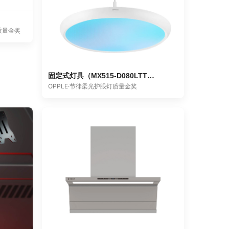
适质量金奖
固定式灯具（MX515-D080LTTYY-001）
OPPLE·节律柔光护眼灯质量金奖