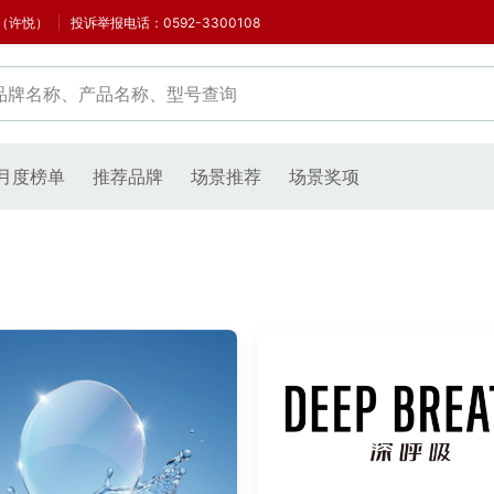
5（许悦）
投诉举报电话：0592-3300108
月度榜单
推荐品牌
场景推荐
场景奖项