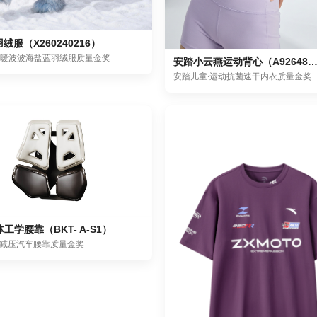
绒服（X260240216）
保暖波波海盐蓝羽绒服质量金奖
安踏小云燕运动背心（A9264890
安踏儿童·运动抗菌速干内衣质量金奖
体工学腰靠（BKT- A-S1）
撑腰减压汽车腰靠质量金奖