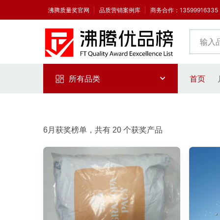
沸腾质量奖官网
品质营销案例库
商务合作：1359991633
所有品类
首页
6月获奖榜单，共有 20 个获奖产品