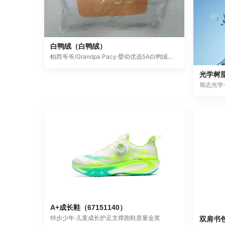
白鸭绒（白鸭绒）
帕西爷爷/Grandpa Pacy·婴幼优选5A白鸭绒质量金奖
旭志光学
A+成长鞋（67151140）
特步少年·儿童成长护足支撑跑鞋质量金奖
双肩书包（