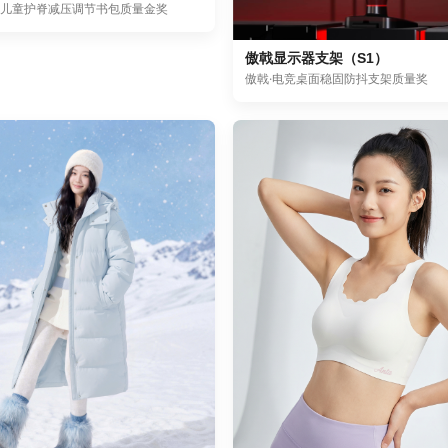
·儿童护脊减压调节书包质量金奖
傲戟显示器支架（S1）
傲戟·电竞桌面稳固防抖支架质量奖