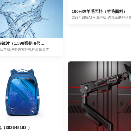
100%绵羊毛面料（羊毛面料）
DEEP BREATH 深呼吸·透气亲肤舒
光学树脂镜片（1.598强韧-8代Max版无底防蓝光）
·日常抗冲击防紫外镜片质量金奖
392648163 ）