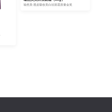
瑜然美·透皮吸收美白祛斑霜质量金奖
20R）