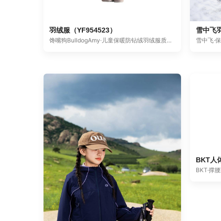
雪中飞羽
羽绒服（YF954523）
雪中飞·
馋嘴狗BulldogAmy·儿童保暖防钻绒羽绒服质量奖
BKT人
BKT·