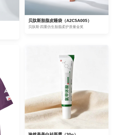
贝肽斯胎脂皮睡袋（A2C5A005）
8）
贝肽斯·四重仿生胎脂柔护质量金奖
瑜然美美白祛斑霜（30g）